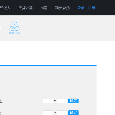
经纪人
房贷计算
指南
我要委托
登录
注册
交
~
上
~
上